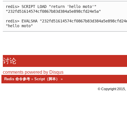
redis> SCRIPT LOAD "return 'hello moto'"

"232fd51614574cf0867b83d384a5e898cfd24e5a"

redis> EVALSHA "232fd51614574cf0867b83d384a5e898cfd24e
讨论
comments powered by
Disqus
Redis 命令参考
»
Script（脚本）
»
© Copyright 2015,