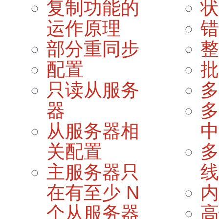
复制功能的
状
运作原理
错
部分重同步
整
配置
批
只读从服务
多
器
多
从服务器相
中
关配置
多
主服务器只
线
在有至少 N
内
个从服务器
高