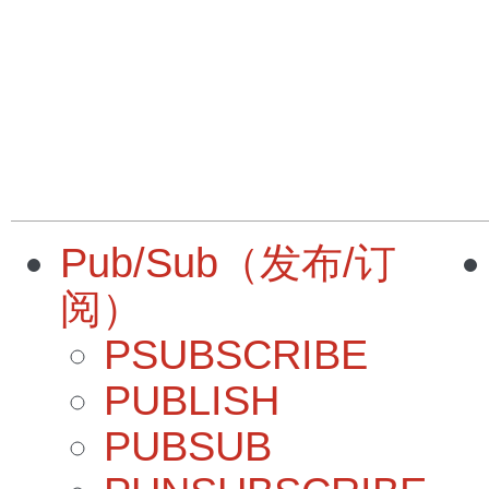
Pub/Sub（发布/订
阅）
PSUBSCRIBE
PUBLISH
PUBSUB