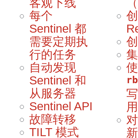
客观下线
（
每个
创
Sentinel 都
R
需要定期执
创
行的任务
集
自动发现
Sentinel 和
rb
从服务器
写
Sentinel API
用
故障转移
对
TILT 模式
新